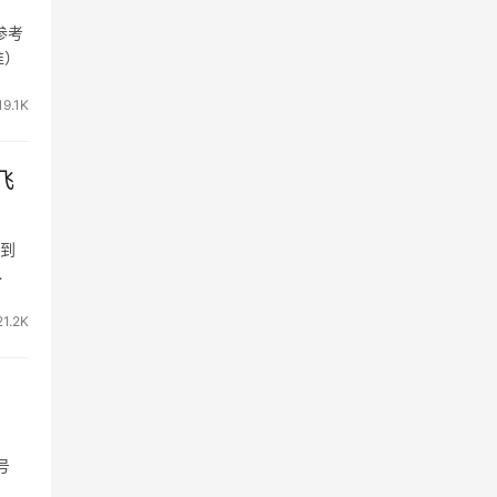
参考
准）
19.1K
飞
/到
…
21.2K
号