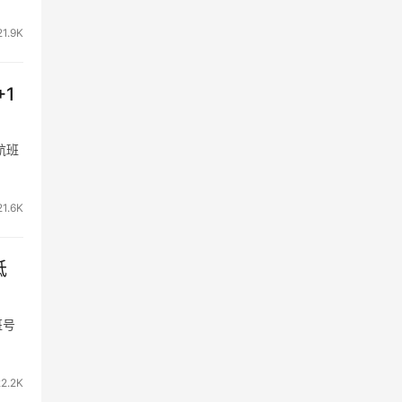
21.9K
+1
航班
21.6K
抵
班号
22.2K