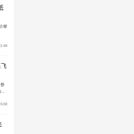
抵
报价单
3.6K
起飞
理参
为
19.6K
飞