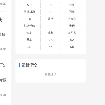
16.2K
MU
CZ
北京
国际机场
9C
万象
飞
FD
香港
旧金山
机场代码
3U
金边
深圳
成都
多伦多
考报
）
日本
CA
UA
SL
NX
QR
18.6K
最新评论
起飞
暂无评论
参考报
）
13.2K