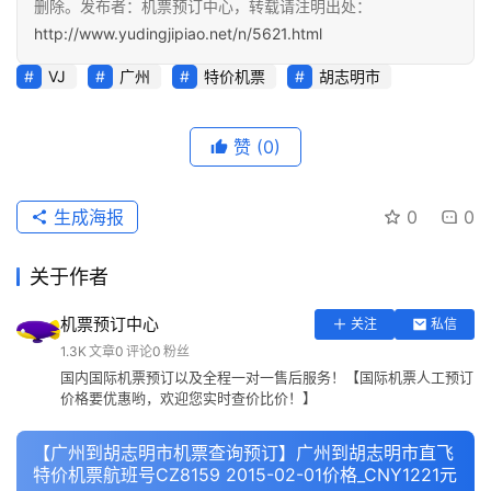
删除。发布者：机票预订中心，转载请注明出处：
http://www.yudingjipiao.net/n/5621.html
VJ
广州
特价机票
胡志明市
赞
(0)
生成海报
0
0
关于作者
机票预订中心
关注
私信
1.3K
文章
0
评论
0
粉丝
国内国际机票预订以及全程一对一售后服务！【国际机票人工预订
价格要优惠哟，欢迎您实时查价比价！】
【广州到胡志明市机票查询预订】广州到胡志明市直飞
特价机票航班号CZ8159 2015-02-01价格_CNY1221元