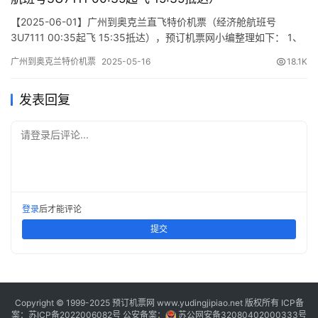
【2025-06-01】广州到奥克兰直飞特价机票（经济舱航班号
3U7111 00:35起飞 15:35抵达），预订机票网小编整理如下： 1、
航班行程信息 出发/到达 航班号 舱位 起飞时间 到达时间 航站楼
广州到奥克兰特价机票
2025-05-16
18.1K
(Terminal) (Departure/Arrival) (Flight) (class) (Departure Time)
(Arrival Tim…
发表回复
请登录后评论...
登录
后才能评论
提交
Copyright © 1999-2025 预订机票网 www.yudingjipiao.net 版权所有 ICP备
案：
苏ICP备2022006082号
公安备案：
苏公网安备32080402000333号