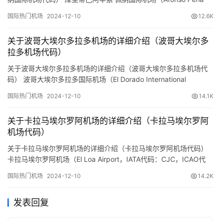
International Airport，IATA代码：CWB，ICAO代码：SBCT）是位
国际热门机场
2024-12-10
12.6K
于巴西南部巴拉那州首府库里蒂巴市附近的主要国际机场。以下是
预订机票网小编整理的关于该机场的详细介绍： 基本信息 地理位
关于波哥大埃尔多拉多机场的详细介绍（波哥大埃尔多
置： 机场位于巴拉…
拉多机场代码）
关于波哥大埃尔多拉多机场的详细介绍（波哥大埃尔多拉多机场代
码） 波哥大埃尔多拉多国际机场（El Dorado International
Airport，IATA代码：BOG，ICAO代码：SKBO）是哥伦比亚的主要
国际热门机场
2024-12-10
14.1K
国际机场，也是拉丁美洲最繁忙的机场之一。以下是预订机票网小
编整理关于该机场的详细信息： 基本信息 地理位置： 机场位于哥伦
关于卡拉马埃尔罗阿机场的详细介绍（卡拉马埃尔罗阿
比亚首都波哥大的西部，…
机场代码）
关于卡拉马埃尔罗阿机场的详细介绍（卡拉马埃尔罗阿机场代码）
卡拉马埃尔罗阿机场（El Loa Airport，IATA代码：CJC，ICAO代
码：SCFA）是位于智利北部安托法加斯塔大区卡拉马市的主要机场
国际热门机场
2024-12-10
14.2K
之一。该机场服务于卡拉马市及其周边地区，是连接智利北部的重
要交通枢纽。以下是预订机票网小编整理的关于该机场的详细信
发表回复
息： 基本信息 地理位置： 机场位于智利北…