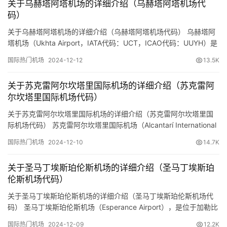
关于乌赫塔阿塔机场的详细介绍（乌赫塔阿塔机场代
周边…
码）
关于乌赫塔阿塔机场的详细介绍（乌赫塔阿塔机场代码） 乌赫塔阿
塔机场（Ukhta Airport，IATA代码：UCT，ICAO代码：UUYH）是
位于俄罗斯科米共和国乌赫塔市的一座地方性机场。以下是关于该
国际热门机场
2024-12-12
13.5K
机场的详细介绍： 基本信息 地理位置： 乌赫塔阿塔机场位于俄罗斯
西北部的科米共和国，距离乌赫塔市中心约5公里。 乌赫塔市是科
关于苏克雷阿尔坎塔里国际机场的详细介绍（苏克雷阿
米共和国的一个重要工业城市，以石油…
尔坎塔里国际机场代码）
关于苏克雷阿尔坎塔里国际机场的详细介绍（苏克雷阿尔坎塔里国
际机场代码） 苏克雷阿尔坎塔里国际机场（Alcantarí International
Airport，IATA代码：SRE，ICAO代码：SLAL）是玻利维亚苏克雷
国际热门机场
2024-12-10
14.7K
市的主要机场。苏克雷是玻利维亚的宪法首都，拥有丰富的历史和
文化遗产。以下是预订机票网小编整理的关于该机场的详细信息：
关于圣马丁埃斯珀伦斯机场的详细介绍（圣马丁埃斯珀
基本信息 地理位置…
伦斯机场代码）
关于圣马丁埃斯珀伦斯机场的详细介绍（圣马丁埃斯珀伦斯机场代
码） 圣马丁埃斯珀伦斯机场（Esperance Airport），是位于加勒比
海地区法属圣马丁的一个小型机场。以下是预订机票网小编整理的
国际热门机场
2024-12-09
12.2K