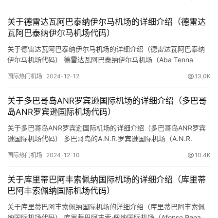
关于该机场的一些详细信息： 位置：机场位于法属圣马丁的北部，
靠近大湾（Grand Case）地区。圣马丁岛是一个分为法属和荷属的
关于德雷达瓦阿巴泰纳伊尔马机场的详细介绍（德雷达
岛屿，埃斯珀伦斯机场位于法属部分。 机…
瓦阿巴泰纳伊尔马机场代码）
关于德雷达瓦阿巴泰纳伊尔马机场的详细介绍（德雷达瓦阿巴泰纳
伊尔马机场代码） 德雷达瓦阿巴泰纳伊尔马机场（Aba Tenna
Dejazmach Yilma International Airport，IATA代码：DIR，ICAO代
国际热门机场
2024-12-12
13.0K
码：HADR）是位于埃塞俄比亚东部德雷达瓦市的主要机场之一。以
下是关于该机场的详细介绍： 基本信息 地理位置： 阿巴泰纳伊尔马
关于多巴哥岛ANR罗宾逊国际机场的详细介绍（多巴哥
机…
岛ANR罗宾逊国际机场代码）
关于多巴哥岛ANR罗宾逊国际机场的详细介绍（多巴哥岛ANR罗宾
逊国际机场代码） 多巴哥岛的A.N.R.罗宾逊国际机场（A.N.R.
Robinson International Airport，IATA代码：TAB，ICAO代码：
国际热门机场
2024-12-10
10.4K
TTCP）是位于特立尼达和多巴哥共和国多巴哥岛的主要机场。该机
场以特立尼达和多巴哥的前总理阿瑟·纳波莱昂·雷蒙德·罗宾逊
关于库里蒂巴阿丰索佩纳国际机场的详细介绍（库里蒂
（Arth…
巴阿丰索佩纳国际机场代码）
关于库里蒂巴阿丰索佩纳国际机场的详细介绍（库里蒂巴阿丰索佩
纳国际机场代码） 库里蒂巴阿丰索·佩纳国际机场（Afonso Pena