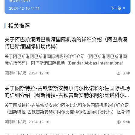
2024-12-10 14:11
下一篇
相关推荐
关于阿巴斯港阿巴斯港国际机场的详细介绍（阿巴斯港
阿巴斯港国际机场代码）
关于阿巴斯港阿巴斯港国际机场的详细介绍（阿巴斯港阿巴斯港国
际机场代码） 阿巴斯港国际机场（Bandar Abbas International
Airport，IATA代码：BND，ICAO代码：OIKB）是位于伊朗南部荷
国际热门机场
2024-12-10
16.4K
尔木兹甘省阿巴斯港市的一个重要国际机场。以下是预订机票网小
编整理关于该机场的详细信息： 基本信息 地理位置： 机场位于伊朗
关于图斯特拉-古铁雷斯安赫尔阿尔比诺科尔佐国际机场
南部的阿巴斯港市…
的详细介绍（图斯特拉-古铁雷斯安赫尔阿尔比诺科尔佐
国际机场代码）
关于图斯特拉-古铁雷斯安赫尔阿尔比诺科尔佐国际机场的详细介绍
（图斯特拉-古铁雷斯安赫尔阿尔比诺科尔佐国际机场代码） 图斯特
拉-古铁雷斯安赫尔阿尔比诺科尔佐国际机场（Ángel Albino Corzo
国际热门机场
2024-12-10
15.9K
International Airport，IATA代码：TGZ，ICAO代码：MMTG）是位
于墨西哥恰帕斯州的主要机场之一，服务于图斯特拉-古铁雷斯及其