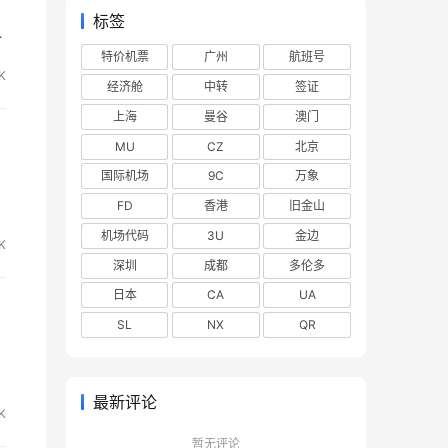
标签
市
特价机票
广州
航班号
K
经济舱
中转
签证
上海
曼谷
澳门
MU
CZ
北京
国际机场
9C
万象
亚
FD
香港
旧金山
机场代码
3U
金边
K
深圳
成都
多伦多
日本
CA
UA
SL
NX
QR
最新评论
K
暂无评论