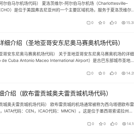
尔机场代码） 夏洛茨维尔-阿尔伯马尔机场（Charlottesville–
ICAO代码：KCHO）是位于美国弗吉尼亚州的一个主要区域机场，服务于夏洛茨维尔
关于该机场的详细信息： 基本信息 地理位置：…
0
0
0
15.3
详细介绍（圣地亚哥安东尼奥马赛奥机场代码）
亚哥安东尼奥马赛奥机场代码） 关于圣地亚哥安东尼奥马赛奥机场的详细
ba Antonio Maceo International Airport）是古巴东部城市圣地
是预订机票网小编整理关于该机场的详细…
0
0
0
14.2
细介绍（欧布雷贡城奥夫雷贡城机场代码）
贡城奥夫雷贡城机场代码） 欧布雷贡城的机场通常被称为西乌塔德欧布雷
l Airport，IATA代码：CEN，ICAO代码：MMCN）。这是位于墨西哥索诺拉州西
网小编整理的关于该机场的详细信息： 基本信息…
0
0
0
14.1