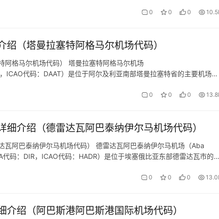
 基本信息 地理位置： 机场位于玻利维亚北部，靠近…
0
0
0
10.5
介绍（塔曼拉塞特阿格马尔机场代码）
特阿格马尔机场代码） 塔曼拉塞特阿格马尔机场
TA代码：TMR，ICAO代码：DAAT）是位于阿尔及利亚南部塔曼拉塞特省的主要机场之
阿尔及利亚南部与其他地区的重要交通枢纽。以下是预订机票网小编整理
0
0
0
13.8
详细介绍（德雷达瓦阿巴泰纳伊尔马机场代码）
瓦阿巴泰纳伊尔马机场代码） 德雷达瓦阿巴泰纳伊尔马机场（Aba
 Airport，IATA代码：DIR，ICAO代码：HADR）是位于埃塞俄比亚东部德雷达瓦市的
息 地理位置： 阿巴泰纳伊尔马机…
0
0
0
13.0
细介绍（阿巴斯港阿巴斯港国际机场代码）