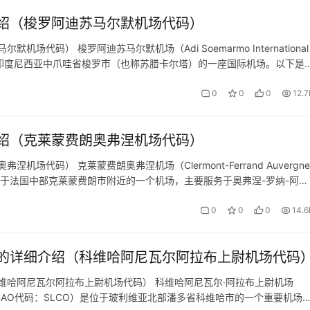
绍（梭罗阿迪苏马尔默机场代码）
码） 梭罗阿迪苏马尔默机场（Adi Soemarmo International
ARQ）是印度尼西亚中爪哇省梭罗市（也称苏腊卡尔塔）的一座国际机场。以下是
 地理位置： 机场位于印度尼西亚中爪哇省，…
0
0
0
12.7
绍（克莱蒙费朗奥弗涅机场代码）
代码） 克莱蒙费朗奥弗涅机场（Clermont-Ferrand Auvergne
FMO）是位于法国中部克莱蒙费朗市附近的一个机场，主要服务于奥弗涅-罗纳-阿尔
详细信息： 基本信息 地理位置： 机场位于…
0
0
0
14.6
的详细介绍（科维哈阿尼瓦尔阿拉布上尉机场代码
维哈阿尼瓦尔阿拉布上尉机场代码） 科维哈阿尼瓦尔·阿拉布上尉机场
TA代码：CIJ，ICAO代码：SLCO）是位于玻利维亚北部潘多省科维哈市的一个重要机场