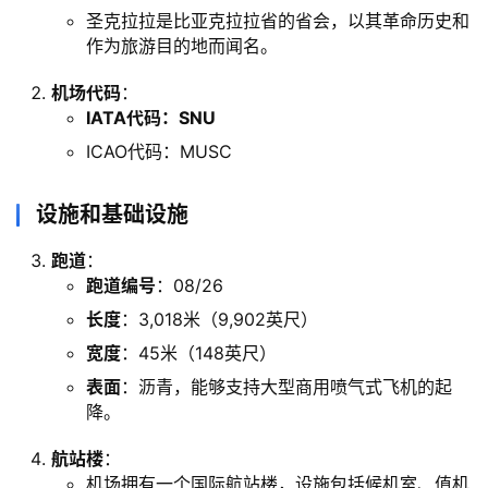
圣克拉拉是比亚克拉拉省的省会，以其革命历史和
作为旅游目的地而闻名。
机场代码
：
IATA代码：SNU
ICAO代码：MUSC
设施和基础设施
跑道
：
跑道编号
：08/26
长度
：3,018米（9,902英尺）
宽度
：45米（148英尺）
表面
：沥青，能够支持大型商用喷气式飞机的起
降。
航站楼
：
机场拥有一个国际航站楼，设施包括候机室、值机