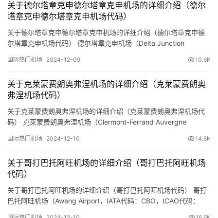
关于德尔塔章克申德尔塔章克申机场的详细介绍（德尔
信息： 基本…
塔章克申德尔塔章克申机场代码）
关于德尔塔章克申德尔塔章克申机场的详细介绍（德尔塔章克申德
尔塔章克申机场代码） 德尔塔章克申机场（Delta Junction
Airport）是位于美国阿拉斯加州德尔塔章克申的一个公共机场。以
国际热门机场
2024-12-09
10.6K
下预订机票网小编整理关于该机场的详细信息： 基本信息 地理位
置： 德尔塔章克申机场位于阿拉斯加州中东部的德尔塔章克申镇，
关于克莱蒙费朗奥弗涅机场的详细介绍（克莱蒙费朗奥
距离安克雷奇约300英里（约483公里）。 机…
弗涅机场代码）
关于克莱蒙费朗奥弗涅机场的详细介绍（克莱蒙费朗奥弗涅机场代
码） 克莱蒙费朗奥弗涅机场（Clermont-Ferrand Auvergne
Airport，IATA代码：CFE，ICAO代码：LFMO）是位于法国中部克
国际热门机场
2024-12-10
14.6K
莱蒙费朗市附近的一个机场，主要服务于奥弗涅-罗纳-阿尔卑斯大
区。以下是预订机票网小编整理的关于该机场的详细信息： 基本信
关于哥打巴托阿旺机场的详细介绍（哥打巴托阿旺机场
息 地理位置： 机场位于…
代码）
关于哥打巴托阿旺机场的详细介绍（哥打巴托阿旺机场代码） 哥打
巴托阿旺机场（Awang Airport，IATA代码：CBO，ICAO代码：
RPMC），也被称为哥打巴托机场，是位于菲律宾棉兰老岛的一个主
国际热门机场
2024-12-10
16.6K