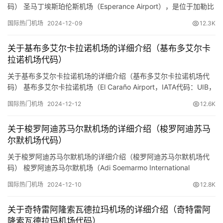
码） 圣马丁埃斯珀伦斯机场（Esperance Airport），是位于加勒比
海地区法属圣马丁的一个小型机场。以下是预订机票网小编整理的
国际热门机场
2024-12-09
12.3K
关于该机场的一些详细信息： 位置：机场位于法属圣马丁的北部，
靠近大湾（Grand Case）地区。圣马丁岛是一个分为法属和荷属的
关于基布多艾尔卡拉诺机场的详细介绍（基布多艾尔卡
岛屿，埃斯珀伦斯机场位于法属部分。 机…
拉诺机场代码）
关于基布多艾尔卡拉诺机场的详细介绍（基布多艾尔卡拉诺机场代
码） 基布多艾尔卡拉诺机场（El Caraño Airport，IATA代码：UIB，
ICAO代码：SKUI）是位于哥伦比亚乔科省基布多市的一座主要机
国际热门机场
2024-12-12
12.6K
场。以下预订机票网小编整理的关于该机场的详细介绍： 基本信息
地理位置： 艾尔卡拉诺机场位于哥伦比亚西北部的乔科省，距离基
关于梭罗阿迪苏马尔默机场的详细介绍（梭罗阿迪苏马
布多市中心约2公里。 基布多是…
尔默机场代码）
关于梭罗阿迪苏马尔默机场的详细介绍（梭罗阿迪苏马尔默机场代
码） 梭罗阿迪苏马尔默机场（Adi Soemarmo International
Airport，IATA代码：SOC，ICAO代码：WARQ）是印度尼西亚中爪
国际热门机场
2024-12-10
12.8K
哇省梭罗市（也称苏腊卡尔塔）的一座国际机场。以下是预订机票
网小编整理关于该机场的详细信息： 基本信息 地理位置： 机场位于
关于奇特雷阿隆索瓦德拉玛机场的详细介绍（奇特雷阿
印度尼西亚中爪哇省，…
隆索瓦德拉玛机场代码）