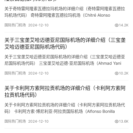
关于奇特雷阿隆索瓦德拉玛机场的详细介绍（奇特雷阿隆索瓦德拉
玛机场代码） 奇特雷阿隆索瓦德拉玛机场（Chitré Alonso
Valderrama Airport，IATA代码：CTD，ICAO代码：MPCE）是位
国际热门机场
2024-12-10
14.2K
于巴拿马赫雷拉省奇特雷市的一个重要区域机场。以下是预订机票
网小编整理的关于该机场的详细信息： 基本信息 地理位置： 机场位
关于三宝垄艾哈迈德亚尼国际机场的详细介绍（三宝垄
于巴拿马中部的赫雷拉省，…
艾哈迈德亚尼国际机场代码）
关于三宝垄艾哈迈德亚尼国际机场的详细介绍（三宝垄艾哈迈德亚
尼国际机场代码） 三宝垄艾哈迈德·亚尼国际机场（Ahmad Yani
International Airport，IATA代码：SRG，ICAO代码：WAHS）是印
国际热门机场
2024-12-10
10.2K
度尼西亚中爪哇省三宝垄市的主要机场。该机场以印度尼西亚民族
英雄艾哈迈德·亚尼将军的名字命名，是中爪哇省重要的航空交通枢
关于卡利阿方索阿拉贡机场的详细介绍（卡利阿方索阿
纽。以下是预订机票网…
拉贡机场代码）
关于卡利阿方索阿拉贡机场的详细介绍（卡利阿方索阿拉贡机场代
码） 卡利阿方索·博尼利亚·阿拉贡国际机场（Alfonso Bonilla
Aragón International Airport，IATA代码：CLO，ICAO代码：
国际热门机场
2024-12-10
13.6K
SKCL）是哥伦比亚的重要国际机场之一，服务于卡利市及周边的瓦
列德尔卡乌卡省。以下是预订机票网小编整理的关于该机场的详细