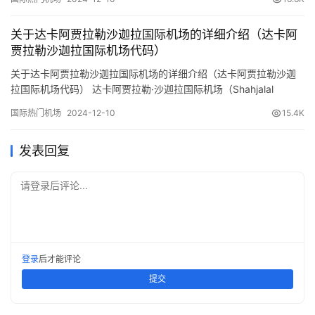
要机场，服务于哥打巴托市及周边地区。以下是预订机票网小编整
理的关于该机场的详细信息： 基本信息 地理位置： 机场位于菲律宾
关于达卡阿贾拉勒沙迦拉国际机场的详细介绍（达卡阿
南部棉兰老岛的马京达瑙省，距离哥打巴托…
贾拉勒沙迦拉国际机场代码）
关于达卡阿贾拉勒沙迦拉国际机场的详细介绍（达卡阿贾拉勒沙迦
拉国际机场代码） 达卡阿贾拉勒·沙迦拉国际机场（Shahjalal
International Airport，IATA代码：DAC，ICAO代码：VGHS）是孟
国际热门机场
2024-12-10
15.4K
加拉国的主要国际机场，位于首都达卡。以下是预订机票网小编整
理的关于该机场的详细介绍： 基本信息 地理位置： 机场位于孟加拉
发表回复
国首都达卡市的北部…
请登录后评论...
登录
后才能评论
提交