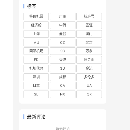
标签
特价机票
广州
航班号
经济舱
中转
签证
上海
曼谷
澳门
MU
CZ
北京
国际机场
9C
万象
FD
香港
旧金山
机场代码
3U
金边
深圳
成都
多伦多
日本
CA
UA
SL
NX
QR
最新评论
暂无评论