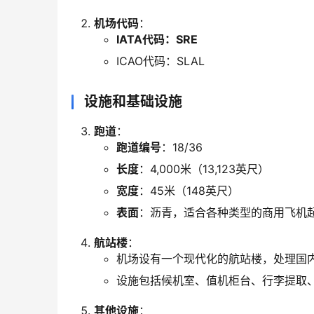
机场代码
：
IATA代码：SRE
ICAO代码：SLAL
设施和基础设施
跑道
：
跑道编号
：18/36
长度
：4,000米（13,123英尺）
宽度
：45米（148英尺）
表面
：沥青，适合各种类型的商用飞机
航站楼
：
机场设有一个现代化的航站楼，处理国
设施包括候机室、值机柜台、行李提取
其他设施
：