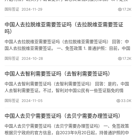
订机票网小编对日本签证申请费用的详细梳理： 一、费用概述 日本
国际签证
2024-11-29
17.2K
签证申请费用根据签证类型、有效期及申请途径的不同而有所差
异。但总的来说，这些费用都是公开透明的，申请者可以在申请前
中国人去拉脱维亚需要签证吗（去拉脱维亚需要签证
通过官方网站、旅行社或签证代办机构等渠道了解到具体的费用标
吗）
准。 二…
中国人去拉脱维亚需要签证吗（去拉脱维亚需要签证吗） 回答：中
国人去拉脱维亚需要签证。 一、免签政策 1. 普通护照：目前，中国
普通护照持有人前往拉脱维亚仍需办理签证，没有普遍的免签政
国际签证
2024-10-28
17.2K
策。 2. 外交和公务护照：持中国外交护照或公务护照的公民前往拉
脱维亚可以享受免签待遇，停留时间一般限制在不超过90天。 二、
中国人去智利需要签证吗（去智利需要签证吗）
签证要求 1. 短期访问：申根签证（C类）：拉脱维亚…
中国人去智利需要签证吗（去智利需要签证吗） 回答：是的，中国
人去智利需要签证。不过，智利对中国公民有一些签证豁免的情
况，特别是对于已经持有某些国家的有效签证或居留许可的中国公
国际签证
2024-11-05
33.0K
民。以下是关于申请智利签证的基本信息和步骤： 一、免签条件 1.
持有美国或加拿大有效签证或居留许可：如果你已经持有美国或加
中国人去贝宁需要签证吗（去贝宁需要办理签证吗）
拿大的有效签证或居留许可，你可以在有效期内免签进入智利，最
长停…
中国人去贝宁需要签证吗（去贝宁需要办理签证吗） 一、免签政策
根据贝宁政府的官方信息，自2023年9月20日起，持普通护照的中