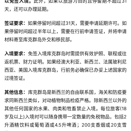
以免签入境。
此外，如果以旅游为目的且停留期不超过31
天，还可以办理延期‌。
‌签证要求‌：
如果停留时间超过31天，需要申请延期许可。如
果停留时间超过半年以上，需要在行前申请签证，并将申请
材料寄至库克群岛外交和移民部‌。
‌入境要求‌：
免签入境库克群岛时需提供有效护照、联程或往
返机票、财力证明。如果经澳大利亚、新西兰、法属玻利尼
西亚、美国入境库克群岛，行前务必确保已办妥上述国家的
过境签证‌。
‌其他信息‌：
库克群岛是新西兰的自由联系国，海关和防疫要
求同新西兰类似，对动植物制品检疫严格。除新西兰以外的
其他任何国家的水果、肉类和牲畜禁止入境。每位旅客(18
岁及以上)入境时可以随身携带一定数量的免税物品，包括2
升酒精饮料或葡萄酒或4.5升啤酒；200支香烟或20支雪