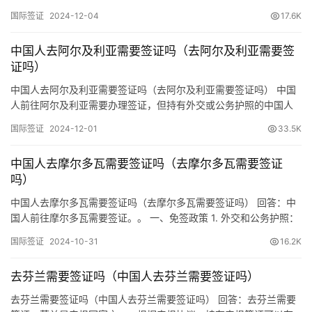
国公民可免签入境贝宁。这一政策使得中国公民在符合相关条件的
国际签证
2024-12-04
17.6K
情况下，无需事先办理签证即可进入贝宁。免签入境的停留期限为
每90天内可居留30天。这意味着在90天的周期内，中国公民可以在
中国人去阿尔及利亚需要签证吗（去阿尔及利亚需要签
贝宁停留最多30天。 二、签证要求 如果中国公民计划在…
证吗）
中国人去阿尔及利亚需要签证吗（去阿尔及利亚需要签证吗） 中国
人前往阿尔及利亚需要办理签证，但持有外交或公务护照的中国人
可以免签。‌根据2018年签署的互免签证协定，中国公民持有效的中
国际签证
2024-12-01
33.5K
国外交或公务护照在阿尔及利亚每180天停留不超过90天，可以免
办签证。然而，对于其他类型的护照持有者，前往阿尔及利亚之前
中国人去摩尔多瓦需要签证吗（去摩尔多瓦需要签证
必须先获得签证。‌ 签证类型 阿尔及利亚的签证类型主要包括…
吗）
中国人去摩尔多瓦需要签证吗（去摩尔多瓦需要签证吗） 回答：中
国人前往摩尔多瓦需要签证。。 一、免签政策 1. 外交和公务护照：
持中国外交护照或公务护照的公民前往摩尔多瓦可以享受免签待
国际签证
2024-10-31
16.2K
遇，停留时间一般限制在不超过90天。 二、签证要求 1. 长期访问：
国别签证：如果计划在摩尔多瓦停留超过90天，或者有特殊目的
去芬兰需要签证吗（中国人去芬兰需要签证吗）
（如工作、学习、长期居留等），需要申请相应的国别签证…
去芬兰需要签证吗（中国人去芬兰需要签证吗） 回答：去芬兰需要