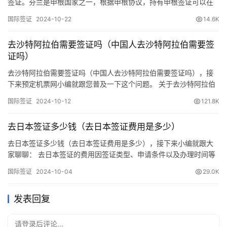
签证。‌芬兰是申根国家之一，根据申根协议，持有申根签证可以在
多个申根国家自由旅行。中国公民可以申请芬兰商务签证、探亲访
国际签证
2024-10-22
14.6K
友签证、ADS旅行团签证和长期居留许可等不同类型的签证。‌ 一、
对于中国公民 1. 需要签证：中国公民前往芬兰一般需要事先办妥芬
去沙特阿拉伯需要签证吗（中国人去沙特阿拉伯需要签
兰签证。2. 签证类型：可以根据实际访问目的选择所需的…
证吗）
去沙特阿拉伯需要签证吗（中国人去沙特阿拉伯需要签证吗），接
下来预定机票网小编就跟您普及一下这个问题。 关于去沙特阿拉伯
是否需要签证的问题，以下是我的回答： 一、签证需求 目前，中国
国际签证
2024-10-12
121.8K
公民前往沙特阿拉伯是需要办理签证的。沙特并未对中国公民实行
免签政策，因此，计划前往沙特的中国公民需要按照正常程序办理
去日本签证多少钱（去日本签证费用是多少）
签证。 二、签证办理流程 1. 准备有效护照：申请人需持有有效的…
去日本签证多少钱（去日本签证费用是多少），接下来小编就跟大
家聊聊： 去日本签证的费用因签证类型、申请条件以及办理时间等
因素而有所不同。以下是对日本签证费用的详细归纳： 一、签证申
国际签证
2024-10-04
29.0K
请费用 二、其他可能产生的费用 三、注意事项 综上所述，去日本签
证的具体费用因多种因素而异。为了获取最准确的费用信息，建议
发表回复
直接访问日本驻中国大使馆或领事馆的官方网站，或咨询专业的签
证…
请登录后评论...