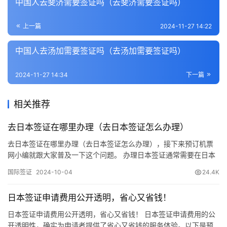
中国人去斐济需要签证吗（去斐济需要签证吗）
上一篇
2024-11-27 14:22
中国人去汤加需要签证吗（去汤加需要签证吗）
2024-11-27 14:34
下一篇
相关推荐
去日本签证在哪里办理（去日本签证怎么办理）
去日本签证在哪里办理（去日本签证怎么办理），接下来预订机票
网小编就跟大家普及一下这个问题。 办理日本签证通常需要在日本
驻当地的使领馆进行。具体步骤如下： 建议提前规划和准备，以确
国际签证
2024-10-04
24.4K
保签证申请过程顺利进行。对于任何特殊情况或疑问，直接联系日
本驻当地大使馆或领事馆将是最有效的方式。 以上就是预订机票网
日本签证申请费用公开透明，省心又省钱！
小编整理的《去日本签证在哪里办理（去日本签证怎么办理）》的
内容，…
日本签证申请费用公开透明，省心又省钱！ 日本签证申请费用的公
开透明性，确实为申请者提供了省心又省钱的服务体验。以下是预