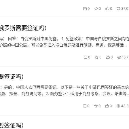
本、英国或申根国家的有效签证或居留许可：如果你已经持有上述国家的有效
0
0
0
37.0
俄罗斯需要签证吗）
） 回答：白俄罗斯对中国免签。 1. 免签政策：中国与白俄罗斯之间存
护照的中国公民，可以免签证入境白俄罗斯进行旅游、商务、探亲等活
年总停留时间不得超过90天。 2. 免签条件：享受免签政策的中国公民需
0
0
0
18.7
要签证吗）
答：是的，中国人去巴西需要签证。以下是一些关于申请巴西签证的基本信
期旅游、探亲、商务访问等。2. 商务签证：适用于商务考察、会议、培训等
签证：适用于在巴西工作的个人。5. 其他类型：还有多种其他类型的签证，
0
0
0
43.8
要签证吗）