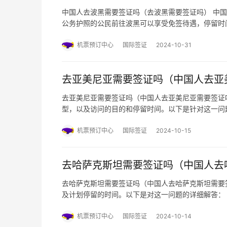
中国人去波黑需要签证吗（去波黑需要签证吗） ‌中国
公务护照的公民前往波黑可以享受免签待遇，停留时间一
计划在波黑停留超过30天，或者有特殊目的（如工
途径：通…
机票预订中心
国际签证
2024-10-31
去亚美尼亚需要签证吗（中国人去亚
去亚美尼亚需要签证吗（中国人去亚美尼亚需要签证
型，以及访问的目的和停留时间。以下是针对这一问题
免持普通护照人员签证的协定，持中国普通护照的中国
条件包括：自入境之…
机票预订中心
国际签证
2024-10-15
去哈萨克斯坦需要签证吗（中国人去
去哈萨克斯坦需要签证吗（中国人去哈萨克斯坦需要
及计划停留的时间。以下是对这一问题的详细解答：
免签证的协定》，自2023年11月10日起，中国公
停留不超过9…
机票预订中心
国际签证
2024-10-14