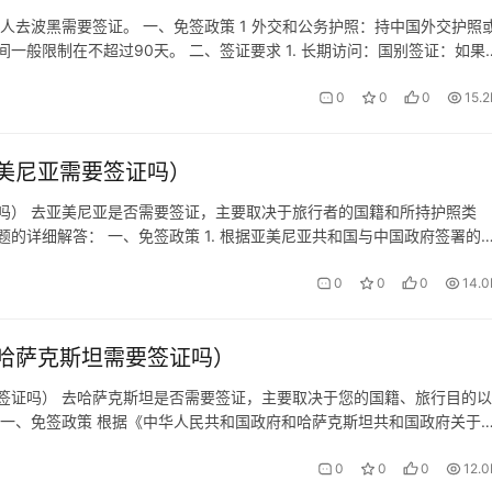
人去波黑需要签证。‌ 一、免签政策 1 外交和公务护照：持中国外交护照
般限制在不超过90天。 二、签证要求 1. 长期访问：国别签证：如果
作、学习、长期居留等），需要申请相应的国别签证。签证申请流程：申请
0
0
0
15.2
美尼亚需要签证吗）
吗） 去亚美尼亚是否需要签证，主要取决于旅行者的国籍和所持护照类
的详细解答： 一、免签政策 1. 根据亚美尼亚共和国与中国政府签署的
公民，在符合一定条件下，可以享受免签入境亚美尼亚的待遇。2. 免签
0
0
0
14.0
哈萨克斯坦需要签证吗）
签证吗） 去哈萨克斯坦是否需要签证，主要取决于您的国籍、旅行目的以
 一、免签政策 根据《中华人民共和国政府和哈萨克斯坦共和国政府关于
民持有效的普通护照，可在哈萨克斯坦单次停留不超过30日，且每180日累
0
0
0
12.0