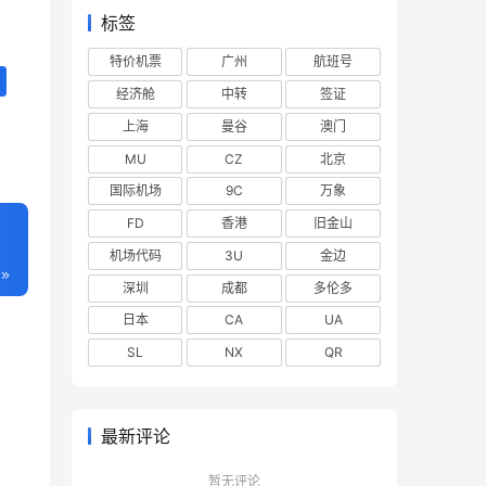
标签
特价机票
广州
航班号
经济舱
中转
签证
上海
曼谷
澳门
MU
CZ
北京
国际机场
9C
万象
FD
香港
旧金山
机场代码
3U
金边
深圳
成都
多伦多
日本
CA
UA
SL
NX
QR
最新评论
暂无评论