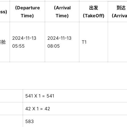
(Departure
(Arrival
出发
到达
ass)
Time)
Time)
(TakeOff)
(Arriva
2024-11-13
2024-11-13
济舱
T1
05:55
08:05
541 X 1 = 541
42 X 1 = 42
583