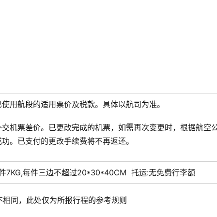
已使用航段的适用票价及税款。具体以航司为准。
补交机票差价。已更改完成的机票，如需再次变更时，根据航空
成功。已支付的更改手续费将不再返还。
每件7KG,每件三边不超过20*30*40CM
托运:
无免费行李额
不相同，此处仅为所报行程的参考规则