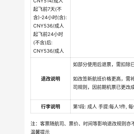
CNY514/成人
起飞前7天(不
含)-24小时(含):
CNY536/成人
起飞前24小时
(不含)后:
CNY536/成人
如部分使用后退票，需扣除
退改说明
如改签新航班价格更高，需
司规则，因前期机票已更改
行李说明
第1段:
成人
手提:
每人1件, 
注：客票随航司、票价、时间等影响退改规则亦
温馨提示