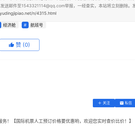
送邮件至1543321114@qq.com举报，一经查实，本站将立刻删除。
yudingjipiao.net/n/4315.html
经济舱
航班号
赞
(0)
关注
私信
服务！【国际机票人工预订价格要优惠哟，欢迎您实时查价比价！】