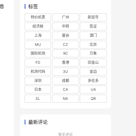
息
标签
特价机票
广州
航班号
经济舱
中转
签证
上海
曼谷
澳门
MU
CZ
北京
国际机场
9C
万象
FD
香港
旧金山
机场代码
3U
金边
深圳
成都
多伦多
日本
CA
UA
SL
NX
QR
最新评论
暂无评论