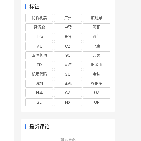
标签
特价机票
广州
航班号
经济舱
中转
签证
上海
曼谷
澳门
MU
CZ
北京
国际机场
9C
万象
FD
香港
旧金山
机场代码
3U
金边
深圳
成都
多伦多
日本
CA
UA
SL
NX
QR
最新评论
暂无评论