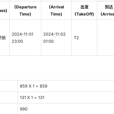
(Departure
(Arrival
出发
到达
ass)
Time)
Time)
(TakeOff)
(Arriva
2024-11-01
2024-11-02
济舱
T2
23:00
01:00
859 X 1 = 859
131 X 1 = 131
990