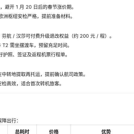
日，避开 1 月 20 日后的春节涨价期。
，欧洲枢纽安检严格，提前准备材料。
 / 汉莎可付费升级退改权益（约 200 元 / 程）。
 与 T2 需坐摆渡车，预留充足时间。
备好护照、签证及返程机票行程单。
在中转地提取再托运，提前确认航司政策。
，安检高效，适合首次转机旅客。
保障出行：
总耗时
价格
优势