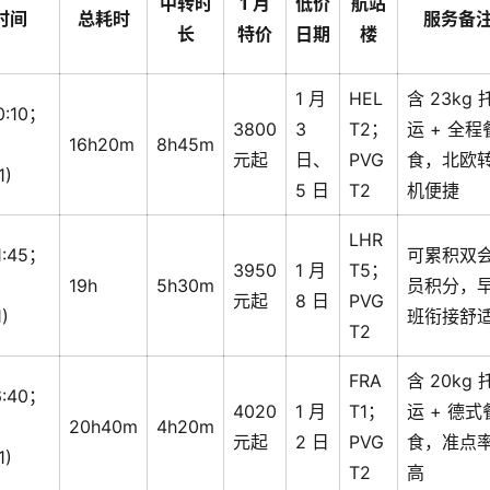
中转时
1 月
低价
航站
时间
总耗时
服务备
长
特价
日期
楼
1 月
HEL
含 23kg 
0:10；
3800
3
T2；
运 + 全程
16h20m
8h45m
元起
日、
PVG
食，北欧
1)
5 日
T2
机便捷
LHR
1:45；
可累积双
3950
1 月
T5；
19h
5h30m
员积分，
元起
8 日
PVG
1)
班衔接舒
T2
FRA
含 20kg 
6:40；
4020
1 月
T1；
运 + 德式
20h40m
4h20m
元起
2 日
PVG
食，准点
1)
T2
高