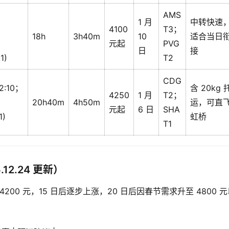
AMS
1 月
中转快速
4100
T3；
18h
3h40m
10
适合当日
元起
PVG
日
接
1)
T2
CDG
12:10；
含 20kg 
4250
1 月
T2；
20h40m
4h50m
运，可直
元起
6 日
SHA
1)
虹桥
T1
2.24 更新）
00-4200 元，15 日后逐步上涨，20 日后因春节需求升至 4800 