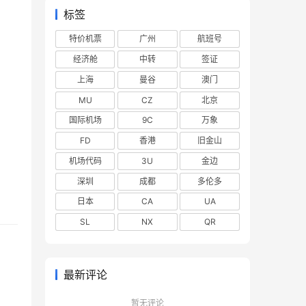
标签
特价机票
广州
航班号
经济舱
中转
签证
上海
曼谷
澳门
MU
CZ
北京
国际机场
9C
万象
FD
香港
旧金山
机场代码
3U
金边
深圳
成都
多伦多
日本
CA
UA
SL
NX
QR
最新评论
暂无评论