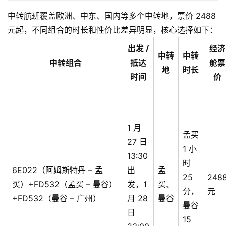
中转航班覆盖欧洲、中东、国内等多个中转地，票价 2488
元起，不同组合的时长和性价比差异明显，核心选择如下：
出发 /
经济
中转
中转
中转组合
抵达
舱票
地
时长
时间
价
1 月
孟买
27 日
1 小
13:30
时
6E022（阿姆斯特丹 – 孟
出
孟
25
248
买）+FD532（孟买 – 曼谷）
发，1
买、
分，
元
+FD532（曼谷 – 广州）
月 28
曼谷
曼谷
日
15