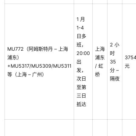
1 月
1-4
日多
班，
2 小
MU772（阿姆斯特丹 – 上海
上海
20:00
时
浦东）
浦东
375
出
35
+MU5317/MU5309/MU5311
/ 虹
元
发，
分 –
等（上海 – 广州）
桥
次日
隔夜
至第
三日
抵达