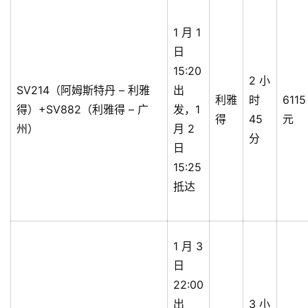
1 月 1
日
15:20
2 小
SV214（阿姆斯特丹 – 利雅
出
利雅
时
6115
得）+SV882（利雅得 – 广
发，1
得
45
元
州）
月 2
分
日
15:25
抵达
1 月 3
日
22:00
出
3 小