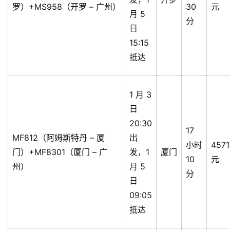
罗）+MS958（开罗 – 广州）
30
元
月 5
分
日
15:15
抵达
1 月 3
日
20:30
17
MF812（阿姆斯特丹 – 厦
出
小时
4571
门）+MF8301（厦门 – 广
发，1
厦门
10
元
州）
月 5
分
日
09:05
抵达