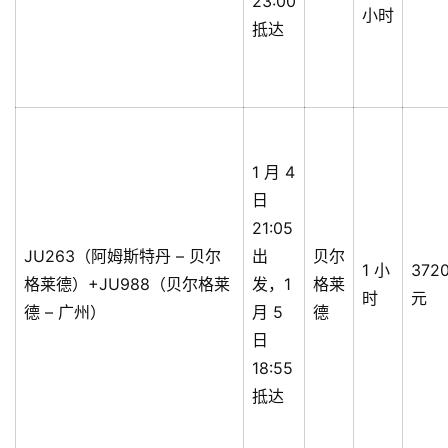
23:00
小时
抵达
1 月 4
日
21:05
JU263（阿姆斯特丹 – 贝尔
出
贝尔
1 小
372
格莱德）+JU988（贝尔格莱
发，1
格莱
时
元
德 – 广州）
月 5
德
日
18:55
抵达