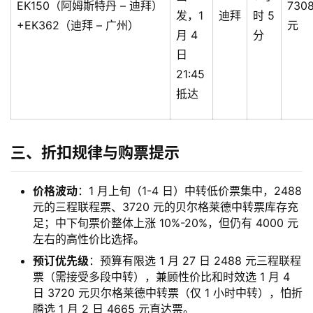
EK150（阿姆斯特丹 – 迪拜）
730
发，1
迪拜
时 5
+EK362（迪拜 – 广州）
元
月 4
分
日
21:45
抵达
三、折扣规律与购票提示
价格波动
：1 月上旬（1-4 日）中转低价票集中，2488
元的三程联程票、3720 元的贝尔格莱德中转票库存充
足；中下旬票价整体上涨 10%-20%，但仍有 4000 元
左右的高性价比选择。
预订优先级
：预算有限选 1 月 27 日 2488 元三程联程
票（需接受多段中转），兼顾性价比和时效选 1 月 4
日 3720 元贝尔格莱德中转票（仅 1 小时中转），怕折
腾选 1 月 2 日 4665 元直达票。