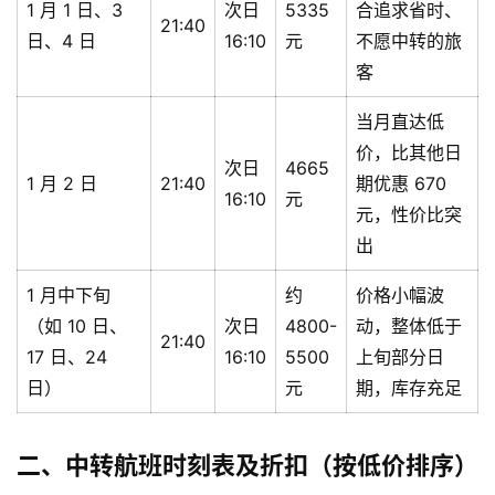
1 月 1 日、3
次日
5335
合追求省时、
21:40
日、4 日
16:10
元
不愿中转的旅
客
当月直达低
价，比其他日
次日
4665
1 月 2 日
21:40
期优惠 670
16:10
元
元，性价比突
出
1 月中下旬
约
价格小幅波
（如 10 日、
次日
4800-
动，整体低于
21:40
17 日、24
16:10
5500
上旬部分日
日）
元
期，库存充足
二、中转航班时刻表及折扣（按低价排序）