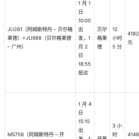
1 月 1
日
10:00
JU261（阿姆斯特丹 – 贝尔格
出
贝尔
12
4182
莱德）+JU988（贝尔格莱德
发，1
格莱
小时
元
– 广州）
月 2
德
5 分
日
18:55
抵达
1 月 4
日
15:15
3 小
出
MS758（阿姆斯特丹 – 开
时
4146
发，1
开罗