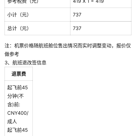
参考税费（元）
419 X 1 = 419
小计（元）
737
总计（元）
737
注：机票价格随航班舱位售出情况而实时调整变动，报价仅
做参考
3、航班退改签信息
退票费
起飞前45
分钟(不
含)前:
CNY400/
成人
起飞前45