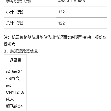
参考税费（元）
488 X 1 = 488
小计（元）
1221
总计（元）
1221
注：机票价格随航班舱位售出情况而实时调整变动，报价仅
做参考
3、航班退改签信息
退票费
起飞前24
小时(含)
前:
CNY1210/
成人
起飞前24