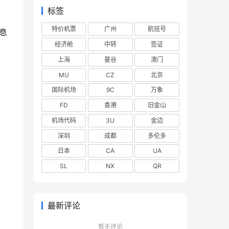
标签
特价机票
广州
航班号
息
经济舱
中转
签证
上海
曼谷
澳门
MU
CZ
北京
国际机场
9C
万象
FD
香港
旧金山
机场代码
3U
金边
深圳
成都
多伦多
日本
CA
UA
SL
NX
QR
最新评论
暂无评论