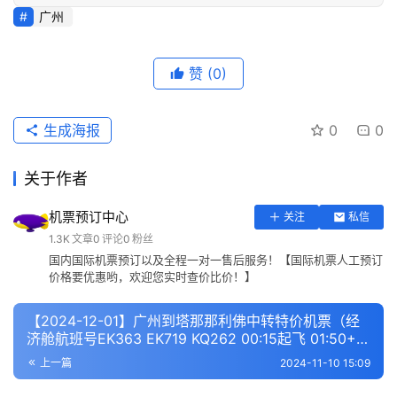
广州
赞
(0)
生成海报
0
0
关于作者
机票预订中心
关注
私信
1.3K
文章
0
评论
0
粉丝
国内国际机票预订以及全程一对一售后服务！【国际机票人工预订
价格要优惠哟，欢迎您实时查价比价！】
【2024-12-01】广州到塔那那利佛中转特价机票（经
济舱航班号EK363 EK719 KQ262 00:15起飞 01:50+1
抵达）
上一篇
2024-11-10 15:09