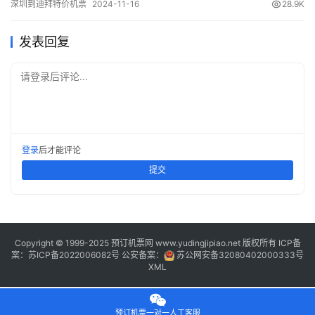
深圳到迪拜特价机票
2024-11-16
28.9K
(class) (Departure Time) (Arrival Time) 出发(TakeOff)…
发表回复
请登录后评论...
登录
后才能评论
提交
Copyright © 1999-2025 预订机票网 www.yudingjipiao.net 版权所有 ICP备
案：
苏ICP备2022006082号
公安备案：
苏公网安备32080402000333号
XML
预订机票一对一人工客服