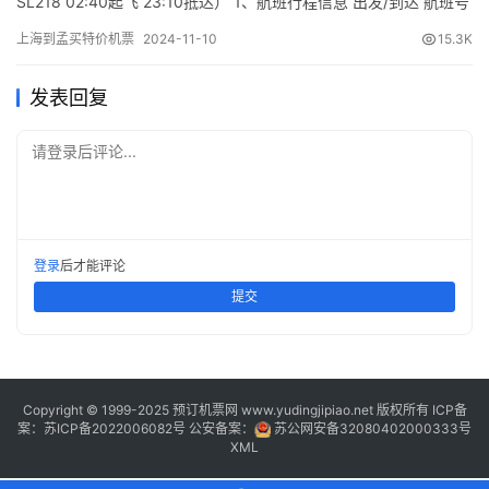
SL218 02:40起飞 23:10抵达） 1、航班行程信息 出发/到达 航班号
舱位 起飞时间 到达时间 航站楼(Terminal) (Departure/Arrival)
上海到孟买特价机票
2024-11-10
15.3K
(Flight) (class) (Departure Time) (Arrival Time) 出发(Tak…
发表回复
请登录后评论...
登录
后才能评论
提交
Copyright © 1999-2025 预订机票网 www.yudingjipiao.net 版权所有 ICP备
案：
苏ICP备2022006082号
公安备案：
苏公网安备32080402000333号
XML