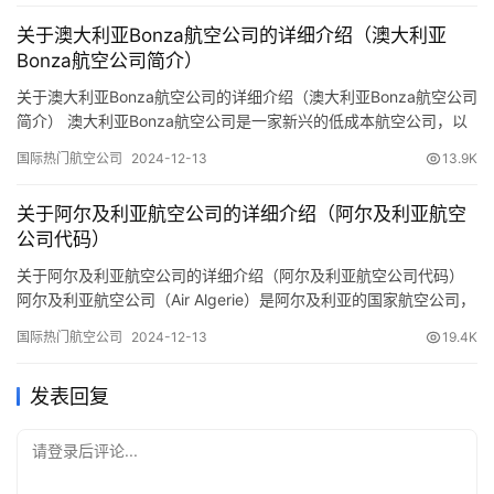
巴岛 ICAO代码：未知（但可确认非RYL，因为RYL是阿鲁巴皇家航
关于澳大利亚Bonza航空公司的详细介绍（澳大利亚
空公司的代码） 成立时间：198…
Bonza航空公司简介）
关于澳大利亚Bonza航空公司的详细介绍（澳大利亚Bonza航空公司
简介） 澳大利亚Bonza航空公司是一家新兴的低成本航空公司，以
下是预订机票网小编分享整理对该公司的详细介绍： 一、基本信息
国际热门航空公司
2024-12-13
13.9K
公司名称：Bonza Airline（亦可译作“华丽航空”或“超赞航空”） 总部
地点：澳大利亚昆士兰州东南部市郊的阳光海岸（Sunshine Coast,
关于阿尔及利亚航空公司的详细介绍（阿尔及利亚航空
Queen…
公司代码）
关于阿尔及利亚航空公司的详细介绍（阿尔及利亚航空公司代码）
阿尔及利亚航空公司（Air Algerie）是阿尔及利亚的国家航空公司，
以下是预订机票网小编整理关于该公司的详细介绍： 一、基本信息
国际热门航空公司
2024-12-13
19.4K
公司名称：阿尔及利亚航空公司（Air Algerie） 外文名：Air Algerie
阿拉伯语名：الخطوط الجوية الجزائرية IATA代码：AH…
发表回复
请登录后评论...