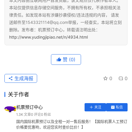
本文内容由互联网用户自发贡献，该文观点仅代表作者本人。
本站仅提供信息存储空间服务，不拥有所有权，不承担相关法
律责任。如发现本站有涉嫌抄袭侵权/违法违规的内容， 请发
送邮件至1543321114@qq.com举报，一经查实，本站将立刻
删除。发布者：机票预订中心，转载请注明出处：
http://www.yudingjipiao.net/n/4934.html
赞
(0)
生成海报
0
0
关于作者
机票预订中心
关注
私信
1.3K
文章
0
评论
0
粉丝
国内国际机票预订以及全程一对一售后服务！【国际机票人工预订
价格要优惠哟，欢迎您实时查价比价！】