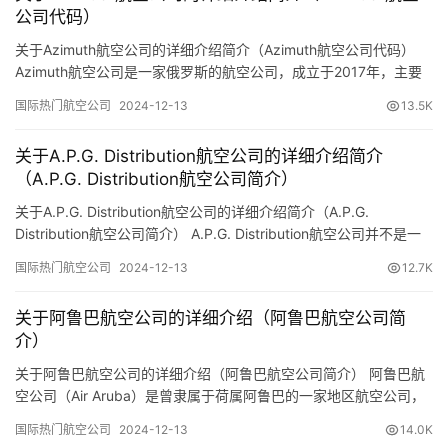
公司代码）
关于Azimuth航空公司的详细介绍简介（Azimuth航空公司代码）
Azimuth航空公司是一家俄罗斯的航空公司，成立于2017年，主要
运营国内航线。以下是预订机票网小编分享整理关于Azimuth航空公
国际热门航空公司
2024-12-13
13.5K
司的详细介绍： 基本信息 成立背景： Azimuth航空公司成立于
2017年，旨在改善俄罗斯南部地区的航空交通连接。 总部设在俄罗
关于A.P.G. Distribution航空公司的详细介绍简介
斯罗斯托夫州的罗斯托夫市…
（A.P.G. Distribution航空公司简介）
关于A.P.G. Distribution航空公司的详细介绍简介（A.P.G.
Distribution航空公司简介） A.P.G. Distribution航空公司并不是一
家常见或知名的航空公司，可能是指某种特定的航空服务公司或是
国际热门航空公司
2024-12-13
12.7K
某个特定市场或区域的公司。在航空领域，APG（Air Promotion
Group）更为人所知的是一家全球航空服务网络，提供各…
关于阿鲁巴航空公司的详细介绍（阿鲁巴航空公司简
介）
关于阿鲁巴航空公司的详细介绍（阿鲁巴航空公司简介） 阿鲁巴航
空公司（Air Aruba）是曾隶属于荷属阿鲁巴的一家地区航空公司，
以下是预订机票网小编整理的关于该公司的详细介绍： 一、基本信
国际热门航空公司
2024-12-13
14.0K
息 公司名称：阿鲁巴航空公司（Air Aruba） 总部地点：中美洲阿鲁