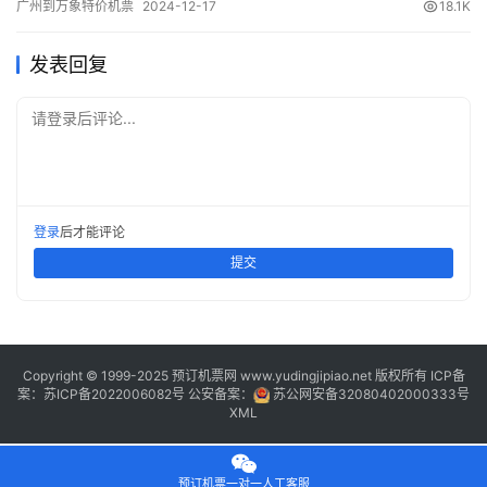
广州到万象特价机票
2024-12-17
18.1K
(class) (Departure Time) (Arrival Time) 出发(TakeOff) …
发表回复
请登录后评论...
登录
后才能评论
提交
Copyright © 1999-2025 预订机票网 www.yudingjipiao.net 版权所有 ICP备
案：
苏ICP备2022006082号
公安备案：
苏公网安备32080402000333号
XML
预订机票一对一人工客服