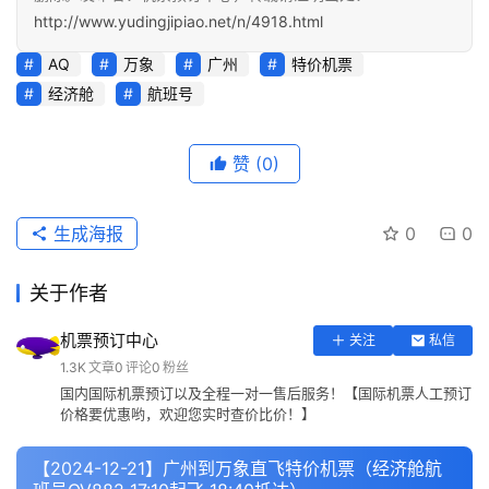
http://www.yudingjipiao.net/n/4918.html
AQ
万象
广州
特价机票
经济舱
航班号
赞
(0)
生成海报
0
0
关于作者
机票预订中心
关注
私信
1.3K
文章
0
评论
0
粉丝
国内国际机票预订以及全程一对一售后服务！【国际机票人工预订
价格要优惠哟，欢迎您实时查价比价！】
【2024-12-21】广州到万象直飞特价机票（经济舱航