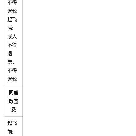
不得
退税
起飞
后:
成人
不得
退
票，
不得
退税
同舱
改签
费
起飞
前: