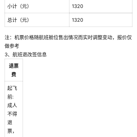
小计（元）
1320
总计（元）
1320
注：机票价格随航班舱位售出情况而实时调整变动，报价仅
做参考
3、航班退改签信息
退票
费
起飞
前:
成人
不得
退
票，