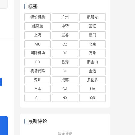
标签
特价机票
广州
航班号
经济舱
中转
签证
上海
曼谷
澳门
MU
CZ
北京
国际机场
9C
万象
FD
香港
旧金山
机场代码
3U
金边
深圳
成都
多伦多
日本
CA
UA
SL
NX
QR
最新评论
暂无评论