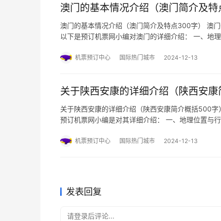
澳门的基本情况介绍（澳门简介及特点
澳门的基本情况介绍（澳门简介及特点300字） 澳
以下是预订机票网小编对澳门的详细介绍： 一、地
别行政区相距60千米，距离广东省广州市145千米
约20℃，冬无严寒…
机票预订中心
国际热门城市
2024-12-13
关于陕西安康的详细介绍（陕西安康简
关于陕西安康的详细介绍（陕西安康简介概括500字
预订机票网小编是对其详细介绍： 一、地理位置与
秦巴山区东段，北依秦岭主脊，南靠大巴山北坡，汉江
月，辖1区（汉滨…
机票预订中心
国际热门城市
2024-12-13
发表回复
请登录后评论...