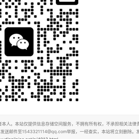
者本人。本站仅提供信息存储空间服务，不拥有所有权，不承担相关法律
送邮件至1543321114@qq.com举报，一经查实，本站将立刻删除。