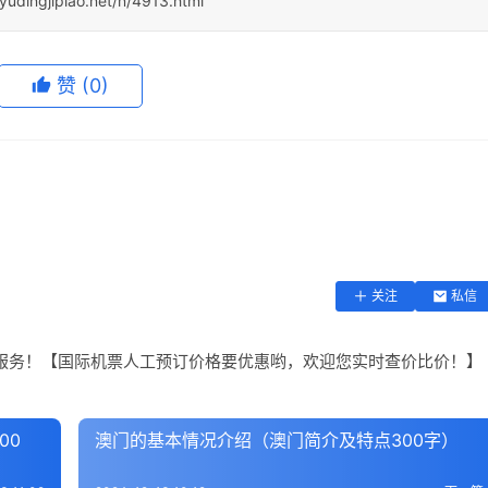
yudingjipiao.net/n/4913.html
赞
(0)
关注
私信
服务！【国际机票人工预订价格要优惠哟，欢迎您实时查价比价！】
00
澳门的基本情况介绍（澳门简介及特点300字）