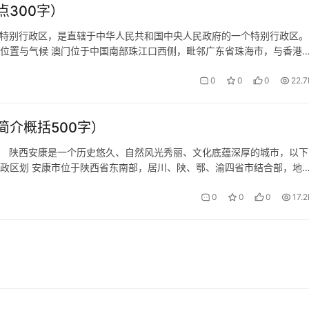
300字）
门特别行政区，是直辖于中华人民共和国中央人民政府的一个特别行政区。
理位置与气候 澳门位于中国南部珠江口西侧，毗邻广东省珠海市，与香港
。澳门地处亚热带地区，属海洋性季风气候，四季温和且湿润，年平均气温
0
0
0
22.7
介概括500字）
） 陕西安康是一个历史悠久、自然风光秀丽、文化底蕴深厚的城市，以下
行政区划 安康市位于陕西省东南部，居川、陕、鄂、渝四省市结合部，地
由西向东穿境而过。安康市总面积为23529平方千米，截至2024年6
0
0
0
17.2