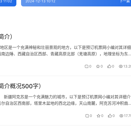
3 11:02
2024-12-13 10:12
下一篇
简介）
里地区是一个充满神秘和壮丽景观的地方，以下是预订机票网小编对其详细
国西南边陲、西藏自治区西部、青藏高原北部（羌塘高原），地理坐标为东
~35°42′55″。它北接新疆维吾尔自治区和田地区、巴音郭楞蒙古自治州…
0
0
0
13.2
介概况500字）
） 新疆阿克苏是一个充满魅力的城市，以下是预订机票网小编对其详细介
维吾尔自治区西南部，塔里木盆地的西北边缘，天山南麓，阿克苏河冲积扇
木河上游，是阿克苏地区七县二市政治、经济、文化中心。其地理坐标为
0
0
0
17.7