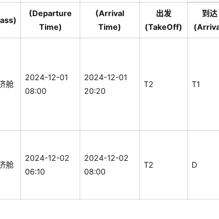
(Departure
(Arrival
出发
到达
lass)
Time)
Time)
(TakeOff)
(Arriva
2024-12-01
2024-12-01
济舱
T2
T1
08:00
20:20
2024-12-02
2024-12-02
济舱
T2
D
06:10
08:00