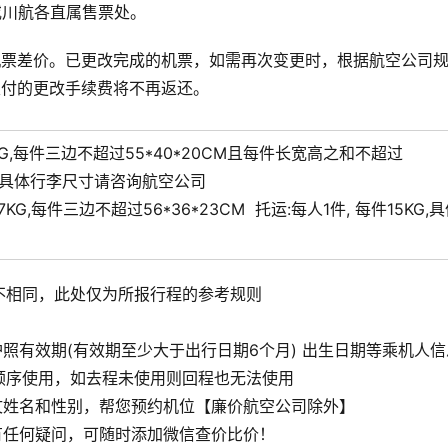
或川航各直属售票处。
机票差价。已更改完成的机票，如需再次变更时，根据航空公司
支付的更改手续费将不再返还。
KG,每件三边不超过55*40*20CM且每件长宽高之和不超过
KG,具体行李尺寸请咨询航空公司
7KG,每件三边不超过56*36*23CM
托运:
每人1件, 每件15KG,
不相同，此处仅为所报行程的参考规则
照有效期(有效期至少大于出行日期6个月) 出生日期等乘机人信
顺序使用，如去程未使用则回程也无法使用
文姓名和性别，帮您预约机位【廉价航空公司除外】
有任何疑问，可随时添加微信查价比价！