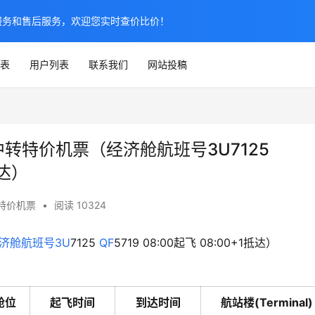
服务和售后服务，欢迎您实时查价比价！
表
用户列表
联系我们
网站投稿
特中转特价机票（经济舱航班号3U7125
抵达）
特价机票
•
阅读 10324
济舱
航班号
3U
7125 
QF
5719 08:00起飞 08:00+1抵达）
舱位
起飞时间
到达时间
航站楼(Terminal)