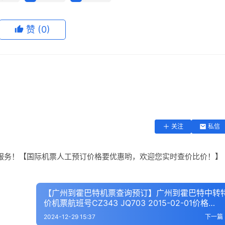
赞
(0)
关注
私信
服务！【国际机票人工预订价格要优惠哟，欢迎您实时查价比价！】
【广州到霍巴特机票查询预订】广州到霍巴特中转
价机票航班号CZ343 JQ703 2015-02-01价格
_CNY6891元
2024-12-29 15:37
下一篇