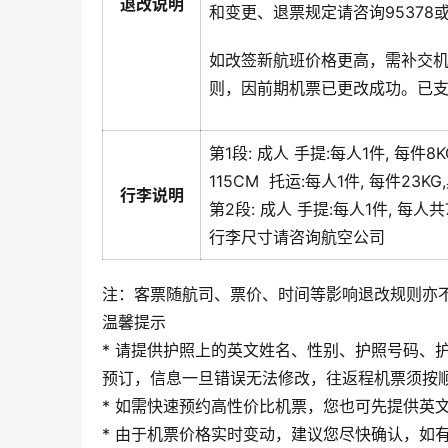
退改说明
和变更、退票规定请咨询95378
如改签新航班价格更高，需补交
则，因前期机票已更改成功。已
第1段:
成人
手提:
每人1件, 每件8
115CM
托运:
每人1件, 每件23
行李说明
第2段:
成人
手提:
每人1件, 每人共
行李尺寸请咨询航空公司
注：客票随航司、票价、时间等影响退改规则亦
温馨提示
* 请提供护照上的英文姓名、性别、护照号码、护
预订，信息一旦错误无法修改，往返程机票须按
* 如需快速预约高性价比机票，您也可先提供英
* 由于机票价格实时变动，建议您尽快确认，如