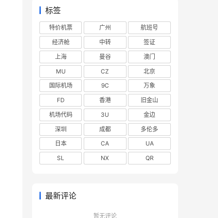
标签
特价机票
广州
航班号
经济舱
中转
签证
上海
曼谷
澳门
MU
CZ
北京
国际机场
9C
万象
FD
香港
旧金山
机场代码
3U
金边
深圳
成都
多伦多
日本
CA
UA
SL
NX
QR
最新评论
暂无评论