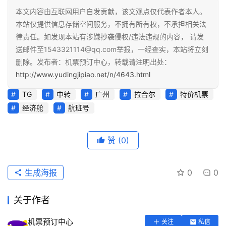
本文内容由互联网用户自发贡献，该文观点仅代表作者本人。
本站仅提供信息存储空间服务，不拥有所有权，不承担相关法
律责任。如发现本站有涉嫌抄袭侵权/违法违规的内容， 请发
送邮件至1543321114@qq.com举报，一经查实，本站将立刻
删除。发布者：机票预订中心，转载请注明出处：
http://www.yudingjipiao.net/n/4643.html
TG
中转
广州
拉合尔
特价机票
经济舱
航班号
赞
(0)
生成海报
0
0
关于作者
机票预订中心
关注
私信