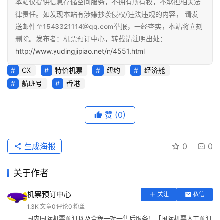
本站仅提供信息存储空间服务，不拥有所有权，不承担相关法
律责任。如发现本站有涉嫌抄袭侵权/违法违规的内容， 请发
送邮件至1543321114@qq.com举报，一经查实，本站将立刻
删除。发布者：机票预订中心，转载请注明出处：
http://www.yudingjipiao.net/n/4551.html
CX
特价机票
纽约
经济舱
航班号
香港
赞
(0)
生成海报
0
0
关于作者
机票预订中心
关注
私信
1.3K
文章
0
评论
0
粉丝
国内国际机票预订以及全程一对一售后服务！【国际机票人工预订