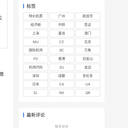
标签
特价机票
广州
航班号
公
经济舱
中转
签证
上海
曼谷
澳门
MU
CZ
北京
国际机场
9C
万象
FD
香港
旧金山
机场代码
3U
金边
息
深圳
成都
多伦多
日本
CA
UA
SL
NX
QR
最新评论
暂无评论