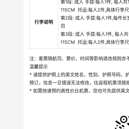
第1段:
成人
手提:
每人1件, 每人共
115CM
托运:
每人2件,具体行李
第2段:
成人
手提:
每人1件,每件长
行李说明
司
第3段:
成人
手提:
每人1件, 每人
115CM
托运:
每人2件,具体行李
注：客票随航司、票价、时间等影响退改规则亦
温馨提示
* 请提供护照上的英文姓名、性别、护照号码、护
预订，信息一旦错误无法修改，往返程机票须按
* 如需快速预约高性价比机票，您也可先提供英