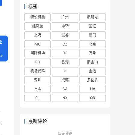
标签
特价机票
广州
航班号
经济舱
中转
签证
上海
曼谷
澳门
证
MU
CZ
北京
国际机场
9C
万象
FD
香港
旧金山
机场代码
3U
金边
深圳
成都
多伦多
日本
CA
UA
SL
NX
QR
中
时
最新评论
K
暂无评论