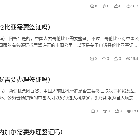
0
0
0
16.7
伦比亚需要签证吗）
吗） 回答：是的，中国人去哥伦比亚需要签证。不过，哥伦比亚对中国公
国家的有效签证或居留许可的中国公民。以下是关于申请哥伦比亚签证的
加拿大、英国、澳大利亚、新西兰或申根国家的有效签证或居留许可：如果你
0
0
0
19.4
罗需要办理签证吗）
） ‌预订机票网回答：中国人前往科摩罗是否需要签证取决于护照类型。‌
务、公务普通护照的中国人可以免签进入科摩罗，免签期限为自入境之日
办理签证。可以在科摩罗驻华使馆申办签证，或者在科摩罗入境处（莫罗尼
0
0
0
18.
内加尔需要办理签证吗）