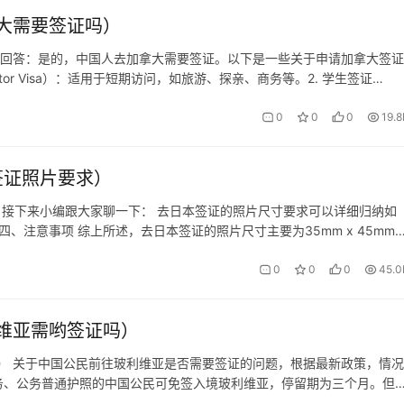
大需要签证吗）
 回答：是的，中国人去加拿大需要签证。以下是一些关于申请加拿大签证
itor Visa）：适用于短期访问，如旅游、探亲、商务等。2. 学生签证
. 工作签证（Work Permit）：适用于在加拿大工作的…
0
0
0
19.8
签证照片要求）
，接下来小编跟大家聊一下： 去日本签证的照片尺寸要求可以详细归纳如
四、注意事项 综上所述，去日本签证的照片尺寸主要为35mm x 45mm
等。准备照片时，请务必遵循这些规定，以确保签证申请的顺利进行。 以
0
0
0
45.0
维亚需哟签证吗）
） 关于中国公民前往玻利维亚是否需要签证的问题，根据最新政策，情况
公务、公务普通护照的中国公民可免签入境玻利维亚，停留期为三个月。但
证申请（针对持普通护照的中国公民） 旅游落地签：因旅游目的来玻的中