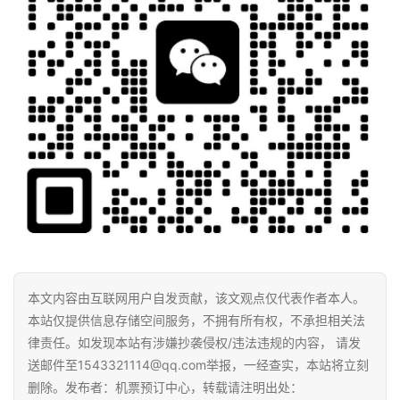
本文内容由互联网用户自发贡献，该文观点仅代表作者本人。
本站仅提供信息存储空间服务，不拥有所有权，不承担相关法
律责任。如发现本站有涉嫌抄袭侵权/违法违规的内容， 请发
送邮件至1543321114@qq.com举报，一经查实，本站将立刻
删除。发布者：机票预订中心，转载请注明出处：