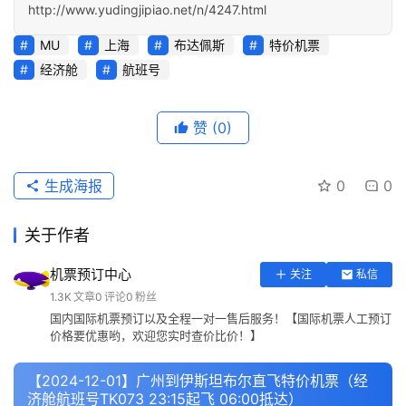
http://www.yudingjipiao.net/n/4247.html
MU
上海
布达佩斯
特价机票
经济舱
航班号
赞
(0)
生成海报
0
0
关于作者
机票预订中心
关注
私信
1.3K
文章
0
评论
0
粉丝
国内国际机票预订以及全程一对一售后服务！【国际机票人工预订
价格要优惠哟，欢迎您实时查价比价！】
【2024-12-01】广州到伊斯坦布尔直飞特价机票（经
济舱航班号TK073 23:15起飞 06:00抵达）