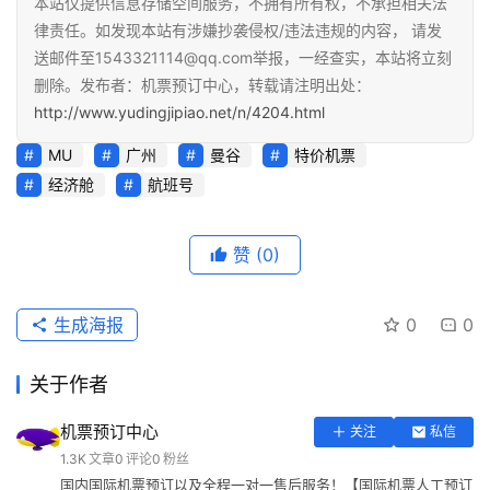
本站仅提供信息存储空间服务，不拥有所有权，不承担相关法
律责任。如发现本站有涉嫌抄袭侵权/违法违规的内容， 请发
送邮件至1543321114@qq.com举报，一经查实，本站将立刻
删除。发布者：机票预订中心，转载请注明出处：
http://www.yudingjipiao.net/n/4204.html
MU
广州
曼谷
特价机票
经济舱
航班号
赞
(0)
生成海报
0
0
关于作者
机票预订中心
关注
私信
1.3K
文章
0
评论
0
粉丝
国内国际机票预订以及全程一对一售后服务！【国际机票人工预订