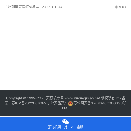
发/到达 航班号 舱位 起飞时间 到达时间 航站楼(Terminal)
广州到吴哥窟特价机票
2025-01-04
9.0K
(Departure/Arrival) (Flight) (class) (Departure Time) (Arrival
Time) 出发(T…
Copyright © 1999-2025 预订机票网 www.yudingjipiao.net 版权所有 ICP备
案：
苏ICP备2022006082号
公安备案：
苏公网安备32080402000333号
XML
预订机票一对一人工客服