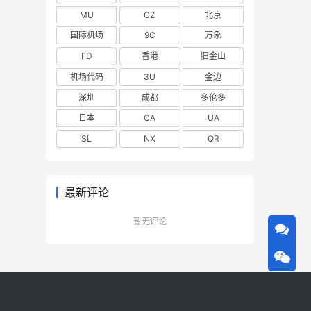
MU
CZ
北京
国际机场
9C
万象
FD
香港
旧金山
机场代码
3U
金边
深圳
成都
多伦多
日本
CA
UA
SL
NX
QR
最新评论
暂无评论