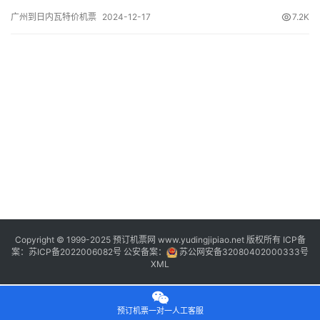
号 舱位 起飞时间 到达时间 航站楼(Terminal) (Departure/Arrival)
广州到日内瓦特价机票
2024-12-17
7.2K
(Flight) (class) (Departure Time) (Arrival Time) 出发(T…
Copyright © 1999-2025 预订机票网 www.yudingjipiao.net 版权所有 ICP备
案：
苏ICP备2022006082号
公安备案：
苏公网安备32080402000333号
XML
预订机票一对一人工客服