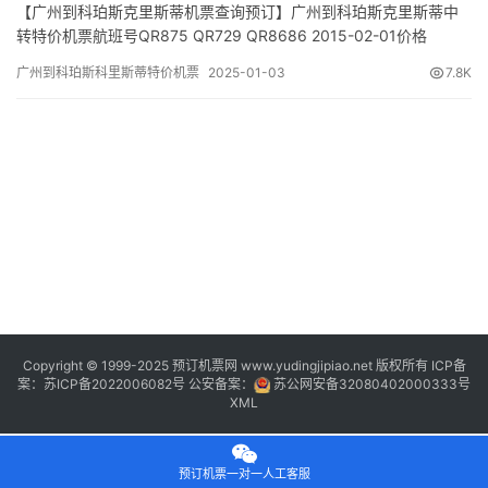
2015-02-01价格_CNY8907元
【广州到科珀斯克里斯蒂机票查询预订】广州到科珀斯克里斯蒂中
转特价机票航班号QR875 QR729 QR8686 2015-02-01价格
_CNY8907元 1、航班行程信息 出发/到达 航班号 舱位 起飞时间 到
广州到科珀斯科里斯蒂特价机票
2025-01-03
7.8K
达时间 航站楼(Terminal) (Departure/Arrival) (Flight) (class)
(Departure Time) (A…
Copyright © 1999-2025 预订机票网 www.yudingjipiao.net 版权所有 ICP备
案：
苏ICP备2022006082号
公安备案：
苏公网安备32080402000333号
XML
预订机票一对一人工客服