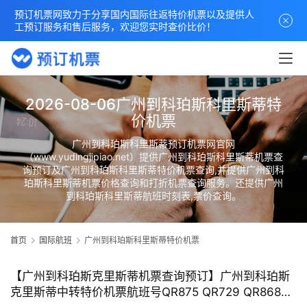
预订机票网致力于分享国内国际往返特价机票以及提供人
工预订服务和售后服务，欢迎您实时查价比价！
2026-08-06广州到科珀斯科里斯蒂特
价机票
广州到科珀斯科里斯蒂预订机票网官网
（www.yudingjipiao.net）提供广州到科珀斯科里斯蒂机票查
询预订及广州到科珀斯科里斯蒂特价机票查询,并提供广州到科
珀斯科里斯蒂机票价格查询和打折机票查询服务。还提供广州
到科珀斯科里斯蒂航班时刻表,票价查询。
首页
国际航班
广州到科珀斯科里斯蒂特价机票
【广州到科珀斯克里斯蒂机票查询预订】广州到科珀斯
克里斯蒂中转特价机票航班号QR875 QR729 QR8686