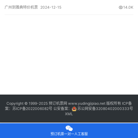
号 舱位 起飞时间 到达时间 航站楼(Terminal) (Departure/Arrival)
广州到雅典特价机票
2024-12-15
14.0K
(Flight) (class) (Departure Time) (Arrival Time) 出发(Ta…
Copyright © 1999-2025 预订机票网 www.yudingjipiao.net 版权所有 ICP备
案：
苏ICP备2022006082号
公安备案：
苏公网安备32080402000333号
XML
预订机票一对一人工客服