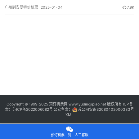
程信息 出发/到达 航班号 舱位 起飞时间 到达时间 航站楼(Terminal)
广州到安曼特价机票
2025-01-04
7.9K
(Departure/Arrival) (Flight) (class) (Departure Time) (Arrival
Time…
Copyright © 1999-2025 预订机票网 www.yudingjipiao.net 版权所有 ICP备
案：
苏ICP备2022006082号
公安备案：
苏公网安备32080402000333号
XML
预订机票一对一人工客服